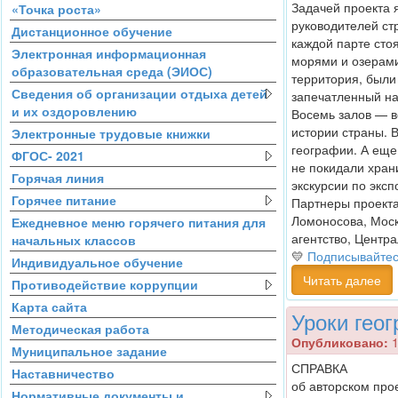
Задачей проекта 
«Точка роста»
руководителей ст
Дистанционное обучение
каждой парте сто
Электронная информационная
морями и озерами
образовательная среда (ЭИОС)
территория, были
Сведения об организации отдыха детей
запечатленный на
и их оздоровлению
Восемь залов — в
истории страны. В
Электронные трудовые книжки
географии. А еще
ФГОС- 2021
не покидали хран
Горячая линия
экскурсии по экс
Горячее питание
Партнеры проекта
Ломоносова, Моск
Ежедневное меню горячего питания для
агентство, Центр
начальных классов
💛
Подписывайтес
Индивидуальное обучение
Читать далее
Противодействие коррупции
Карта сайта
Уроки гео
Методическая работа
Опубликовано:
1
Муниципальное задание
СПРАВКА
Наставничество
об авторском про
Нормативные документы и