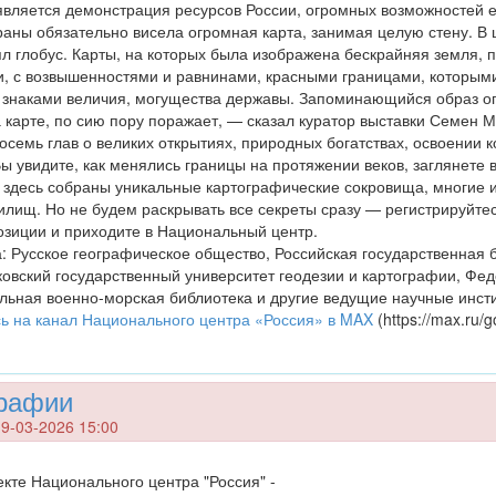
является демонстрация ресурсов России, огромных возможностей е
раны обязательно висела огромная карта, занимая целую стену. В ш
ял глобус. Карты, на которых была изображена бескрайняя земля, 
, с возвышенностями и равнинами, красными границами, которым
 знаками величия, могущества державы. Запоминающийся образ о
 карте, по сию пору поражает, — сказал куратор выставки Семен 
осемь глав о великих открытиях, природных богатствах, освоении 
ы увидите, как менялись границы на протяжении веков, заглянете 
 здесь собраны уникальные картографические сокровища, многие и
илищ. Но не будем раскрывать все секреты сразу — регистрируйте
позиции и приходите в Национальный центр.
: Русское географическое общество, Российская государственная 
овский государственный университет геодезии и картографии, Фе
альная военно-морская библиотека и другие ведущие научные инст
ь на канал Национального центра «Россия» в MAX
(https://max.ru/g
графии
9-03-2026 15:00
екте Национального центра "Россия" -