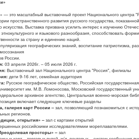
ии»
» — это масштабный выставочный проект Национального центра "
ории пространственного развития русского государства, показанно
 искусства. Выставка призвана усилить интерес к изучению Отечест
 этнокультурного и языкового разнообразия, способствовать форм
твенности за страну и единению наций.
пуляризация географических знаний, воспитание патриотизма, раз
амосознания
ов России.
я:
03 апреля 2026г. – 05 июля 2026 г.
ия:
Выставочный зал Национального центра "Россия", филиалы
рия:
дети 9-16 лет, семейная аудитория
та:
Русское географическое общество, Российская государственная
университет им. М.В. Ломоносова, Московский государственный ун
едеральное архивное агентство, Центральная военно-морская библ
позиция включает следующие ключевые разделы
а, галерея карт России –
зал, позволяющий познакомиться с ист
льных регионов.
педиции, открытия» –
зал с картами открытий
овершенных российскими исследователямии мореплавателями.
«Преодолевая
просторы» –
зал
жных карт – торговых путей, ж/д, почтовых – систем сообщения вн