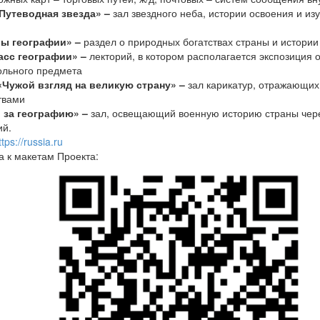
«Путеводная звезда» –
зал звездного неба, истории освоения и из
ры географии» –
раздел о природных богатствах страны и истори
ласс географии» –
лекторий, в котором располагается экспозиция 
ольного предмета
 «Чужой взгляд на великую страну» –
зал карикатур, отражающих
твами
 за географию» –
зал, освещающий военную историю страны чере
ий.
ttps://russia.ru
а к макетам Проекта: