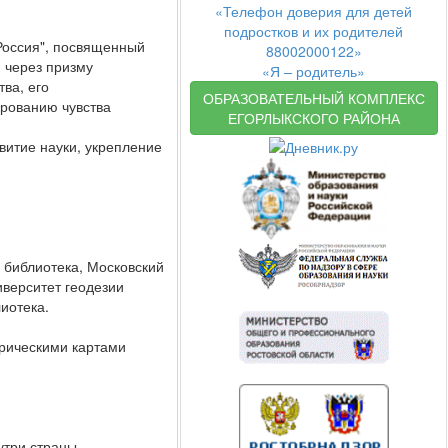
«Телефон доверия для детей
подростков и их родителей
Россия", посвященный
88002000122»
й через призму
«Я – родитель»
ва, его
ОБРАЗОВАТЕЛЬНЫЙ КОМПЛЕКС
ированию чувства
ЕГОРЛЫКСКОГО РАЙОНА
витие науки, укрепление
 библиотека, Московский
иверситет геодезии
иотека.
орическими картами
утри страны.