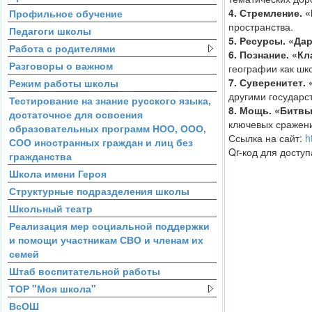
4. Стремление. 
Профильное обучение
пространства.
Педагоги школы
5. Ресурсы. «Да
Работа с родителями
6. Познание. «К
Разговоры о важном
географии как шк
7. Суверенитет.
Режим работы школы
другими государс
Тестирование на знание русского языка,
8. Мощь. «Битвы
достаточное для освоения
ключевых сражен
образовательных программ НОО, ООО,
Ссылка на сайт:
h
СОО иностранных граждан и лиц без
Qr-код для доступ
гражданства
Школа имени Героя
Структурные подразделения школы
Школьный театр
Реализация мер социальной поддержки
и помощи участникам СВО и членам их
семей
Штаб воспитательной работы
ТОР "Моя школа"
ВсОШ