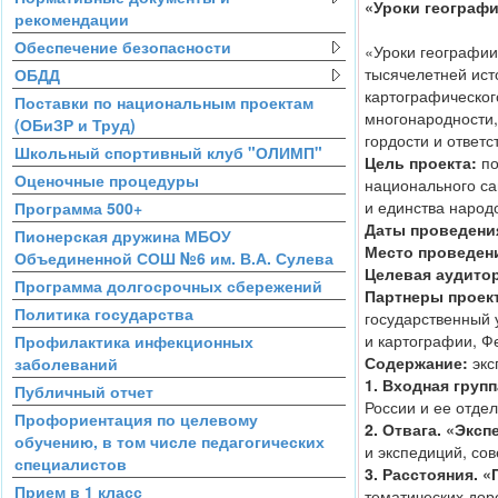
«Уроки географ
рекомендации
Обеспечение безопасности
«Уроки географии
тысячелетней ист
ОБДД
картографического
Поставки по национальным проектам
многонародности,
(ОБиЗР и Труд)
гордости и ответс
Школьный спортивный клуб "ОЛИМП"
Цель проекта:
по
Оценочные процедуры
национального с
и единства народ
Программа 500+
Даты проведени
Пионерская дружина МБОУ
Место проведен
Объединенной СОШ №6 им. В.А. Сулева
Целевая аудито
Программа долгосрочных сбережений
Партнеры проек
Политика государства
государственный 
и картографии, Ф
Профилактика инфекционных
Содержание:
экс
заболеваний
1. Входная групп
Публичный отчет
России и ее отде
Профориентация по целевому
2. Отвага. «Экс
обучению, в том числе педагогических
и экспедиций, с
специалистов
3. Расстояния. 
Прием в 1 класс
тематических доро