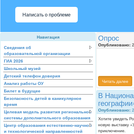
Написать о проблеме
Опрос
Навигация
Опубликовано:
2
Сведения об
образовательной организации
ГИА 2026
Школьный музей
Детский телефон доверия
Читать далее
Анализ работы ОУ
Билет в будущее
В Национа
Безопасность детей в каникулярное
географии
время
Опубликовано:
2
Целевая модель развития региональной
системы дополнительного образования
Хотите увидеть Р
новую выставку «
Центр образования естественно-научной
приключение.
и технологической направленностей