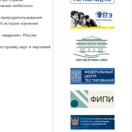
учения небесного
и природопользования.
об истории изучении
 «видение» России
з призму карт и чертежей