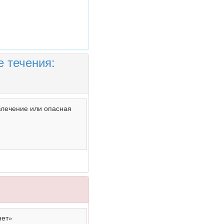
 течения:
влечение или опасная
нет»