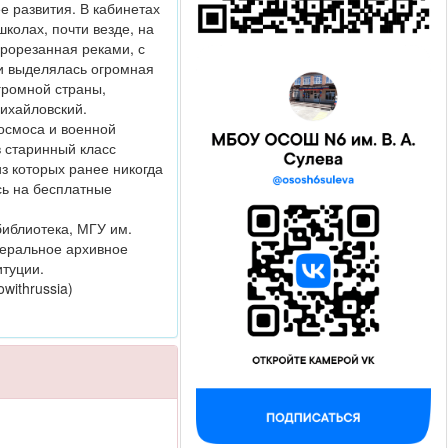
е развития. В кабинетах
колах, почти везде, на
прорезанная реками, с
и выделялась огромная
громной страны,
Михайловский.
космоса и военной
в старинный класс
з которых ранее никогда
сь на бесплатные
библиотека, МГУ им.
деральное архивное
итуции.
owithrussia)